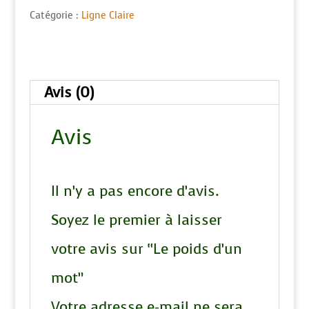
Le
t
Catégorie :
Ligne Claire
poids
e
d'un
r
mot
n
Avis (0)
a
Avis
t
i
Il n’y a pas encore d’avis.
v
Soyez le premier à laisser
e
votre avis sur “Le poids d’un
:
mot”
Votre adresse e-mail ne sera