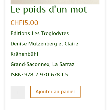
Le poids d’un mot
CHF
15.00
Editions Les Troglodytes
Denise Mützenberg et Claire
Krähenbühl
Grand-Saconnex, La Sarraz
ISBN: 978-2-9701678-1-5
quantité
A
Ajouter au panier
de
l